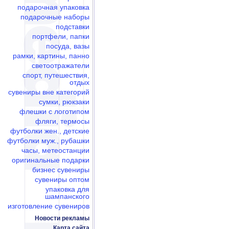
подарочная упаковка
подарочные наборы
подставки
портфели, папки
посуда, вазы
рамки, картины, панно
светоотражатели
спорт, путешествия,
отдых
сувениры вне категорий
сумки, рюкзаки
флешки c логотипом
фляги, термосы
футболки жен., детские
футболки муж., рубашки
часы, метеостанции
оригинальные подарки
бизнес сувениры
сувениры оптом
упаковка для
шампанского
изготовление сувениров
Новости рекламы
Карта сайта