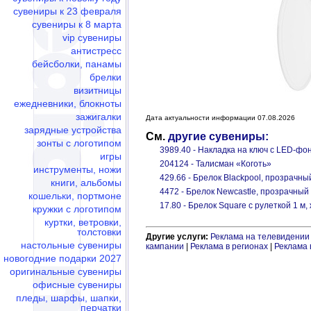
сувениры к 23 февраля
сувениры к 8 марта
vip сувениры
антистресс
бейсболки, панамы
брелки
визитницы
ежедневники, блокноты
зажигалки
Дата актуальности информации 07.08.2026
зарядные устройства
См.
другие сувениры:
зонты с логотипом
3989.40 - Накладка на ключ с LED-фо
игры
204124 - Талисман «Коготь»
инструменты, ножи
429.66 - Брелок Blackpool, прозрачны
книги, альбомы
4472 - Брелок Newcastle, прозрачный
кошельки, портмоне
17.80 - Брелок Square с рулеткой 1 м
кружки с логотипом
куртки, ветровки,
толстовки
Другие услуги:
Реклама на телевидении
настольные сувениры
кампании
|
Реклама в регионах
|
Реклама 
новогодние подарки 2027
оригинальные сувениры
офисные сувениры
пледы, шарфы, шапки,
перчатки