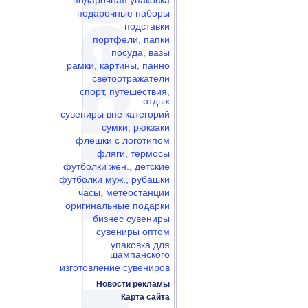
подарочная упаковка
подарочные наборы
подставки
портфели, папки
посуда, вазы
рамки, картины, панно
светоотражатели
спорт, путешествия,
отдых
сувениры вне категорий
сумки, рюкзаки
флешки c логотипом
фляги, термосы
футболки жен., детские
футболки муж., рубашки
часы, метеостанции
оригинальные подарки
бизнес сувениры
сувениры оптом
упаковка для
шампанского
изготовление сувениров
Новости рекламы
Карта сайта