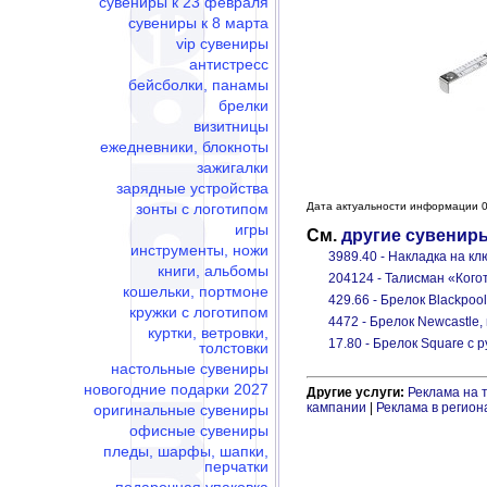
сувениры к 23 февраля
сувениры к 8 марта
vip сувениры
антистресс
бейсболки, панамы
брелки
визитницы
ежедневники, блокноты
зажигалки
зарядные устройства
зонты с логотипом
Дата актуальности информации 0
игры
См.
другие сувенир
инструменты, ножи
3989.40 - Накладка на к
книги, альбомы
204124 - Талисман «Кого
кошельки, портмоне
429.66 - Брелок Blackpoo
кружки с логотипом
4472 - Брелок Newcastle
куртки, ветровки,
17.80 - Брелок Square с 
толстовки
настольные сувениры
новогодние подарки 2027
Другие услуги:
Реклама на 
кампании
|
Реклама в регион
оригинальные сувениры
офисные сувениры
пледы, шарфы, шапки,
перчатки