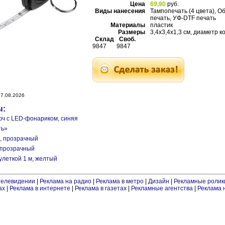
Цена
69,90
руб.
Виды нанесения
Тампопечать (4 цвета), О
печать, УФ-DTF печать
Материалы
пластик
Размеры
3,4x3,4x1,3 см, диаметр ко
Склад
Своб.
9847
9847
7.08.2026
ы:
люч с LED-фонариком, синяя
ть»
l, прозрачный
, прозрачный
рулеткой 1 м, желтый
телевидении
|
Реклама на радио
|
Реклама в метро
|
Дизайн
|
Рекламные ролик
ах
|
Реклама в интернете
|
Реклама в газетах
|
Рекламные агентства
|
Реклама 