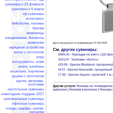
сувениры к 23 февраля
сувениры к 8 марта
vip сувениры
антистресс
бейсболки, панамы
брелки
визитницы
ежедневники, блокноты
зажигалки
Дата актуальности информации 07.08.2026
зарядные устройства
См.
другие сувениры:
зонты с логотипом
3989.40 - Накладка на ключ с LED-фо
игры
204124 - Талисман «Коготь»
инструменты, ножи
429.66 - Брелок Blackpool, прозрачны
книги, альбомы
4472 - Брелок Newcastle, прозрачный
кошельки, портмоне
17.80 - Брелок Square с рулеткой 1 м
кружки с логотипом
куртки, ветровки,
толстовки
Другие услуги:
Реклама на телевидении
настольные сувениры
кампании
|
Реклама в регионах
|
Реклама 
новогодние подарки 2027
оригинальные сувениры
офисные сувениры
пледы, шарфы, шапки,
перчатки