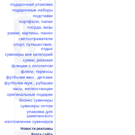
подарочная упаковка
подарочные наборы
подставки
портфели, папки
посуда, вазы
рамки, картины, панно
светоотражатели
спорт, путешествия,
отдых
сувениры вне категорий
сумки, рюкзаки
флешки c логотипом
фляги, термосы
футболки жен., детские
футболки муж., рубашки
часы, метеостанции
оригинальные подарки
бизнес сувениры
сувениры оптом
упаковка для
шампанского
изготовление сувениров
Новости рекламы
Карта сайта