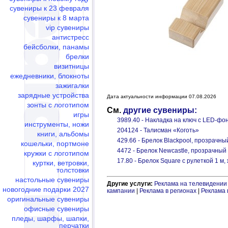
сувениры к 23 февраля
сувениры к 8 марта
vip сувениры
антистресс
бейсболки, панамы
брелки
визитницы
ежедневники, блокноты
зажигалки
зарядные устройства
Дата актуальности информации 07.08.2026
зонты с логотипом
См.
другие сувениры:
игры
3989.40 - Накладка на ключ с LED-фо
инструменты, ножи
204124 - Талисман «Коготь»
книги, альбомы
429.66 - Брелок Blackpool, прозрачны
кошельки, портмоне
4472 - Брелок Newcastle, прозрачный
кружки с логотипом
17.80 - Брелок Square с рулеткой 1 м
куртки, ветровки,
толстовки
настольные сувениры
Другие услуги:
Реклама на телевидении
новогодние подарки 2027
кампании
|
Реклама в регионах
|
Реклама 
оригинальные сувениры
офисные сувениры
пледы, шарфы, шапки,
перчатки