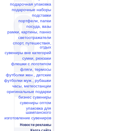
подарочная упаковка
подарочные наборы
подставки
портфели, папки
посуда, вазы
рамки, картины, панно
светоотражатели
спорт, путешествия,
отдых
сувениры вне категорий
сумки, рюкзаки
флешки c логотипом
фляги, термосы
футболки жен., детские
футболки муж., рубашки
часы, метеостанции
оригинальные подарки
бизнес сувениры
сувениры оптом
упаковка для
шампанского
изготовление сувениров
Новости рекламы
Карта сайта