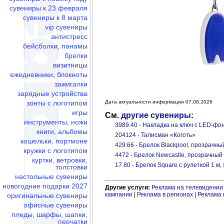
сувениры к 23 февраля
сувениры к 8 марта
vip сувениры
антистресс
бейсболки, панамы
брелки
визитницы
ежедневники, блокноты
зажигалки
зарядные устройства
зонты с логотипом
Дата актуальности информации 07.08.2026
игры
См.
другие сувениры:
инструменты, ножи
3989.40 - Накладка на ключ с LED-фо
книги, альбомы
204124 - Талисман «Коготь»
кошельки, портмоне
429.66 - Брелок Blackpool, прозрачны
кружки с логотипом
4472 - Брелок Newcastle, прозрачный
куртки, ветровки,
17.80 - Брелок Square с рулеткой 1 м
толстовки
настольные сувениры
новогодние подарки 2027
Другие услуги:
Реклама на телевидении
кампании
|
Реклама в регионах
|
Реклама 
оригинальные сувениры
офисные сувениры
пледы, шарфы, шапки,
перчатки