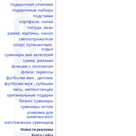
подарочная упаковка
подарочные наборы
подставки
портфели, папки
посуда, вазы
рамки, картины, панно
светоотражатели
спорт, путешествия,
отдых
сувениры вне категорий
сумки, рюкзаки
флешки c логотипом
фляги, термосы
футболки жен., детские
футболки муж., рубашки
часы, метеостанции
оригинальные подарки
бизнес сувениры
сувениры оптом
упаковка для
шампанского
изготовление сувениров
Новости рекламы
Карта сайта