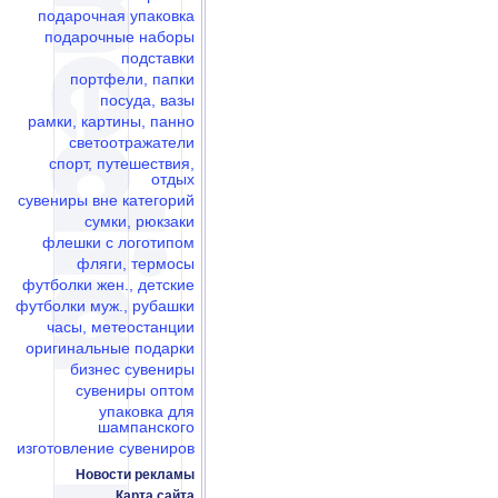
подарочная упаковка
подарочные наборы
подставки
портфели, папки
посуда, вазы
рамки, картины, панно
светоотражатели
спорт, путешествия,
отдых
сувениры вне категорий
сумки, рюкзаки
флешки c логотипом
фляги, термосы
футболки жен., детские
футболки муж., рубашки
часы, метеостанции
оригинальные подарки
бизнес сувениры
сувениры оптом
упаковка для
шампанского
изготовление сувениров
Новости рекламы
Карта сайта