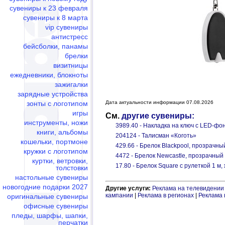
сувениры к 23 февраля
сувениры к 8 марта
vip сувениры
антистресс
бейсболки, панамы
брелки
визитницы
ежедневники, блокноты
зажигалки
зарядные устройства
зонты с логотипом
Дата актуальности информации 07.08.2026
игры
См.
другие сувениры:
инструменты, ножи
3989.40 - Накладка на ключ с LED-фо
книги, альбомы
204124 - Талисман «Коготь»
кошельки, портмоне
429.66 - Брелок Blackpool, прозрачны
кружки с логотипом
4472 - Брелок Newcastle, прозрачный
куртки, ветровки,
17.80 - Брелок Square с рулеткой 1 м
толстовки
настольные сувениры
новогодние подарки 2027
Другие услуги:
Реклама на телевидении
кампании
|
Реклама в регионах
|
Реклама 
оригинальные сувениры
офисные сувениры
пледы, шарфы, шапки,
перчатки