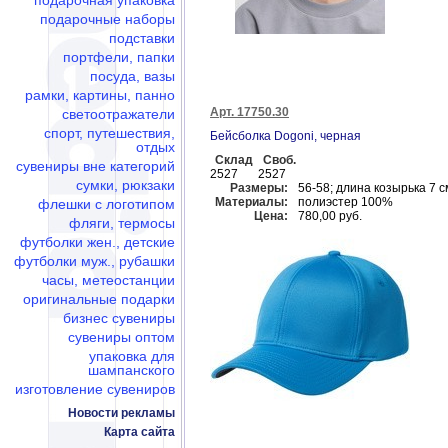
подарочная упаковка
подарочные наборы
подставки
портфели, папки
посуда, вазы
рамки, картины, панно
Арт. 17750.30
светоотражатели
спорт, путешествия,
Бейсболка Dogoni, черная
отдых
Склад
Своб.
сувениры вне категорий
2527
2527
сумки, рюкзаки
Размеры:
56-58; длина козырька 7 с
Материалы:
полиэстер 100%
флешки c логотипом
Цена:
780,00 руб.
фляги, термосы
футболки жен., детские
футболки муж., рубашки
часы, метеостанции
оригинальные подарки
бизнес сувениры
сувениры оптом
упаковка для
шампанского
изготовление сувениров
Новости рекламы
Карта сайта