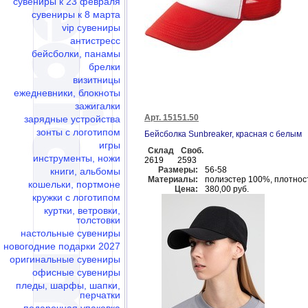
сувениры к 23 февраля
сувениры к 8 марта
vip сувениры
антистресс
бейсболки, панамы
брелки
визитницы
ежедневники, блокноты
зажигалки
Арт. 15151.50
зарядные устройства
зонты с логотипом
Бейсболка Sunbreaker, красная с белым
игры
Склад
Своб.
инструменты, ножи
2619
2593
Размеры:
56-58
книги, альбомы
Материалы:
полиэстер 100%, плотност
кошельки, портмоне
Цена:
380,00 руб.
кружки с логотипом
куртки, ветровки,
толстовки
настольные сувениры
новогодние подарки 2027
оригинальные сувениры
офисные сувениры
пледы, шарфы, шапки,
перчатки