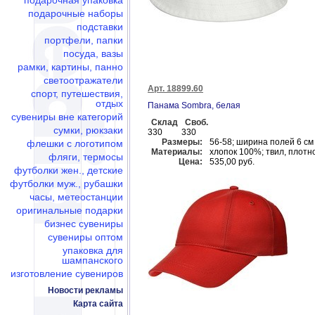
подарочная упаковка
подарочные наборы
подставки
портфели, папки
посуда, вазы
рамки, картины, панно
светоотражатели
Арт. 18899.60
спорт, путешествия,
отдых
Панама Sombra, белая
сувениры вне категорий
Склад
Своб.
сумки, рюкзаки
330
330
Размеры:
56-58; ширина полей 6 см
флешки c логотипом
Материалы:
хлопок 100%; твил, плотно
фляги, термосы
Цена:
535,00 руб.
футболки жен., детские
футболки муж., рубашки
часы, метеостанции
оригинальные подарки
бизнес сувениры
сувениры оптом
упаковка для
шампанского
изготовление сувениров
Новости рекламы
Карта сайта