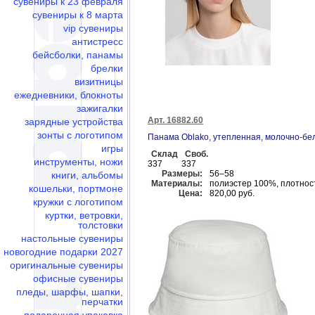
сувениры к 23 февраля
сувениры к 8 марта
vip сувениры
антистресс
бейсболки, панамы
брелки
визитницы
ежедневники, блокноты
зажигалки
Арт. 16882.60
зарядные устройства
зонты с логотипом
Панама Oblako, утепленная, молочно-бе
игры
Склад
Своб.
инструменты, ножи
337
337
Размеры:
56–58
книги, альбомы
Материалы:
полиэстер 100%, плотност
кошельки, портмоне
Цена:
820,00 руб.
кружки с логотипом
куртки, ветровки,
толстовки
настольные сувениры
новогодние подарки 2027
оригинальные сувениры
офисные сувениры
пледы, шарфы, шапки,
перчатки